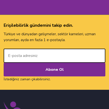
Erişilebilirlik gündemini takip edin.
Türkiye ve dünyadan gelişmeler, sektör karneleri, uzman
yorumları, ayda en fazla 1 e-postayla.
E-Posta
İstediğiniz zaman çıkabilirsiniz.