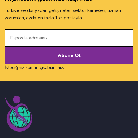
Türkiye ve dünyadan gelişmeler, sektör karneleri, uzman
yorumları, ayda en fazla 1 e-postayla.
E-Posta
İstediğiniz zaman çıkabilirsiniz.