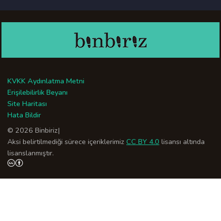
KVKK Aydınlatma Metni
Erişilebilirlik Beyanı
Site Haritası
Hata Bildir
© 2026 Binbiriz
|
Aksi belirtilmediği sürece içeriklerimiz
CC BY 4.0
lisansı altında
lisanslanmıştır.