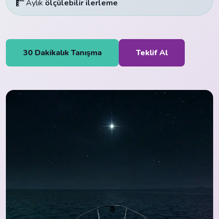
Aylık
ölçülebilir ilerleme
30 Dakikalık Tanışma
Teklif Al